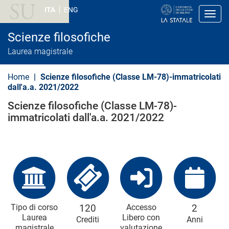
S
ITA
ENG
a
Toggl
l
t
Scienze filosofiche
a
a
Laurea magistrale
l
c
o
Home
Scienze filosofiche (Classe LM-78)-immatricolati
n
dall'a.a. 2021/2022
t
e
Scienze filosofiche (Classe LM-78)-
n
immatricolati dall'a.a. 2021/2022
u
t
o
p
r
i
n
c
i
p
a
Tipo di corso
120
Accesso
2
l
Laurea
Libero con
Crediti
Anni
e
magistrale
valutazione