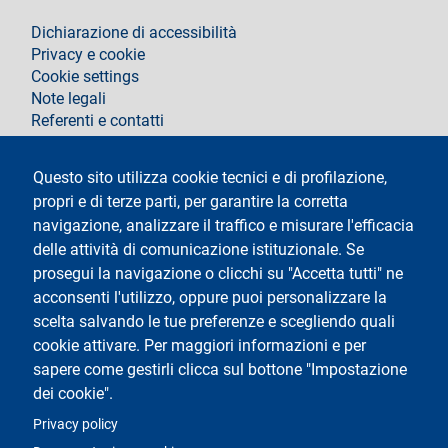
footer
Dichiarazione di accessibilità
Privacy e cookie
Cookie settings
Note legali
Referenti e contatti
Segui la Statale
Questo sito utilizza cookie tecnici e di profilazione,
propri e di terze parti, per garantire la corretta
navigazione, analizzare il traffico e misurare l'efficacia
delle attività di comunicazione istituzionale. Se
prosegui la navigazione o clicchi su "Accetta tutti" ne
acconsenti l'utilizzo, oppure puoi personalizzare la
Testo
Università degli Studi di Milano
scelta salvando le tue preferenze e scegliendo quali
Via Festa del Perdono 7 - 20122 Milano
cookie attivare. Per maggiori informazioni e per
Tel.
+39 02 5032 5032
Posta Elettronica Certificata
sapere come gestirli clicca sul bottone "Impostazione
dei cookie".
Logo
Privacy policy