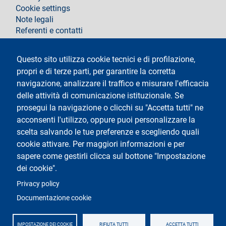
Cookie settings
Note legali
Referenti e contatti
Segui la Statale
Questo sito utilizza cookie tecnici e di profilazione,
propri e di terze parti, per garantire la corretta
navigazione, analizzare il traffico e misurare l'efficacia
delle attività di comunicazione istituzionale. Se
prosegui la navigazione o clicchi su "Accetta tutti" ne
acconsenti l'utilizzo, oppure puoi personalizzare la
Testo
Università degli Studi di Milano
scelta salvando le tue preferenze e scegliendo quali
Via Festa del Perdono 7 - 20122 Milano
cookie attivare. Per maggiori informazioni e per
Tel.
+39 02 5032 5032
Posta Elettronica Certificata
sapere come gestirli clicca sul bottone "Impostazione
dei cookie".
Logo
Privacy policy
Documentazione cookie
IMPOSTAZIONE DEI COOKIE
RIFIUTA TUTTI
ACCETTA TUTTI