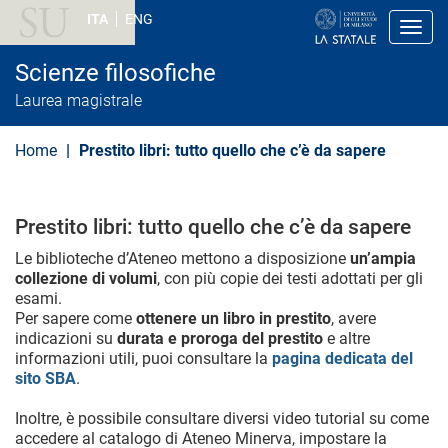
S
ITA
ENG
a
Toggl
l
t
Scienze filosofiche
a
a
Laurea magistrale
l
c
o
Home
Prestito libri: tutto quello che c’è da sapere
n
t
e
n
Prestito libri: tutto quello che c’è da sapere
u
t
Le biblioteche d’Ateneo mettono a disposizione
un’ampia
o
collezione di volumi
, con più copie dei testi adottati per gli
p
r
esami.
i
Per sapere come
ottenere un libro in prestito
, avere
n
indicazioni su
durata e proroga del prestito
e altre
c
informazioni utili, puoi consultare la
pagina dedicata del
i
sito SBA
.
p
a
l
Inoltre, è possibile consultare diversi video tutorial su come
e
accedere al catalogo di Ateneo Minerva, impostare la